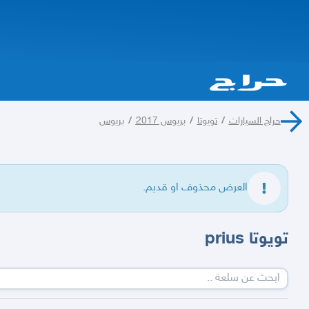
حراج السيارات
/
تويوتا
/
بريوس 2017
/
بريوس
العرض محذوف او قديم.
تويوتا prius