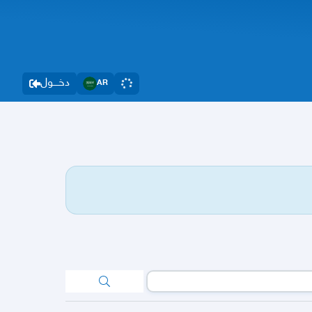
دخــــول
AR