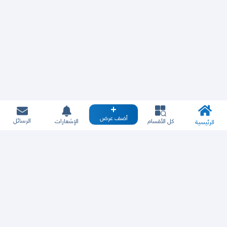
أضف عرض
الرسائل
كل الأقسام
الإشعارات
الرئيسية