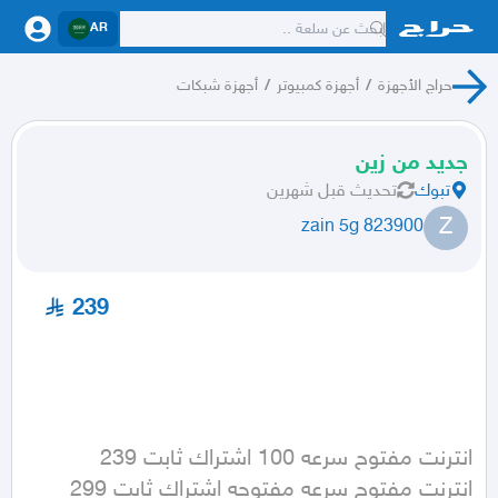
AR
حراج الأجهزة
/
أجهزة كمبيوتر
/
أجهزة شبكات
جديد من زين
تبوك
تحديث
قبل شهرين
Z
zain 5g 823900
239