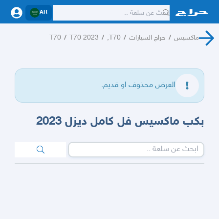
AR
ماكسيس
/
حراج السيارات
/
T70,
/
T70 2023
/
T70
العرض محذوف او قديم.
بكب ماكسيس فل كامل ديزل 2023