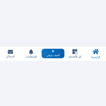
أضف عرض
الرسائل
كل الأقسام
الإشعارات
الرئيسية