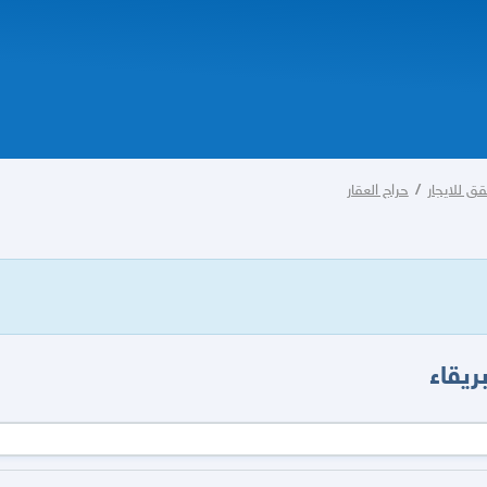
ق للايجار
/
حراج العقار
ريقاء