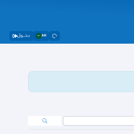
دخــــول
AR