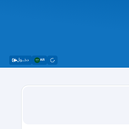
دخــــول
AR