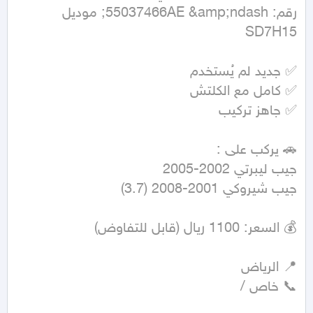
رقم: 55037466AE &amp;ndash; موديل 