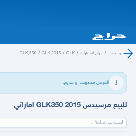
مرسيدس
/
حراج السيارات
/
GLK
/
GLK 2015
/
GLK,350
العرض محذوف او قديم.
للبيع مرسيدس GLK350 2015 اماراتي