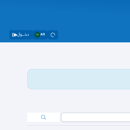
دخــــول
AR