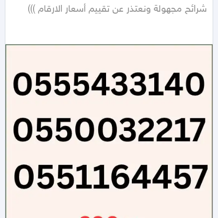
شرائح مجهولة ونعتذر عن تقييم أسعار الارقام )))