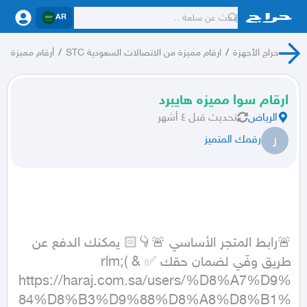
AR
حراج الأجهزة
/
ارقام مميزة من الاتصالات السعودية STC
/
أرقام مميزة
ارقام سوا مميزه هايبرد
الرياض
تحديث
قبل ٤ أشهر
ر
رقمك المتميز
🚨رابط المتجر الأساسي 🚨👇🏻 يمكنك الدفع عن 
طريق وفّي لضمان حقك ✅ &rlm;( 
https://haraj.com.sa/users/%D8%A7%D9%
84%D8%B3%D9%88%D8%A8%D8%B1%