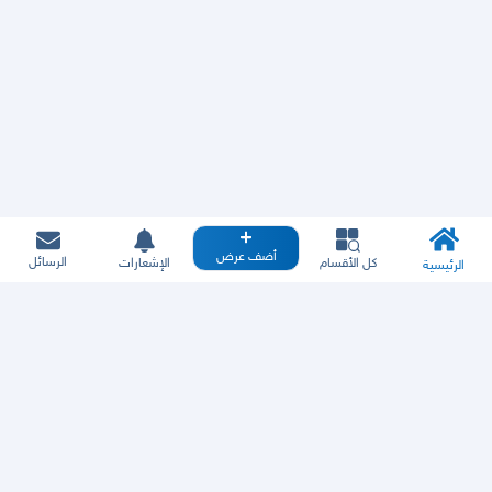
أضف عرض
الرسائل
كل الأقسام
الإشعارات
الرئيسية