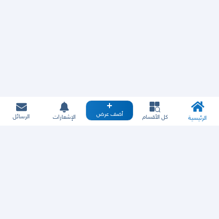
أضف عرض
الرسائل
كل الأقسام
الإشعارات
الرئيسية