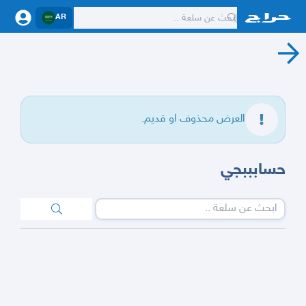
AR
العرض محذوف او قديم.
حسابببجي