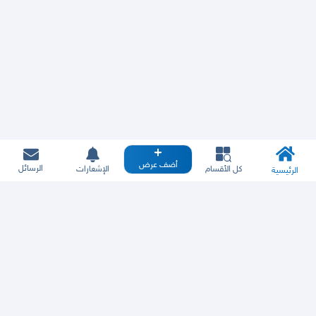
أضف عرض
الرسائل
كل الأقسام
الإشعارات
الرئيسية