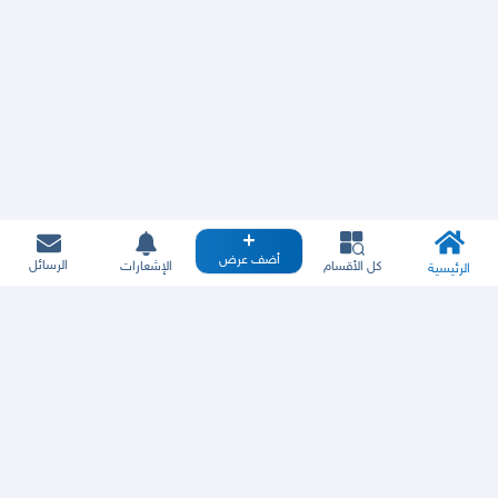
أضف عرض
الرسائل
كل الأقسام
الإشعارات
الرئيسية