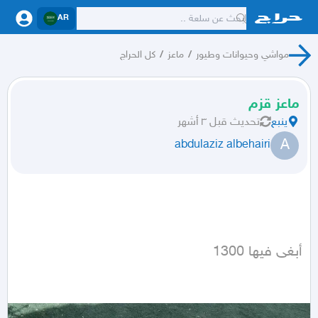
AR
مواشي وحيوانات وطيور
/
ماعز
/
كل الحراج
ماعز قزم
ينبع
تحديث
قبل ٣ أشهر
A
abdulaziz albehairi
أبغى فيها 1300