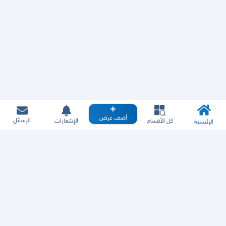
أضف عرض
الرسائل
كل الأقسام
الإشعارات
الرئيسية