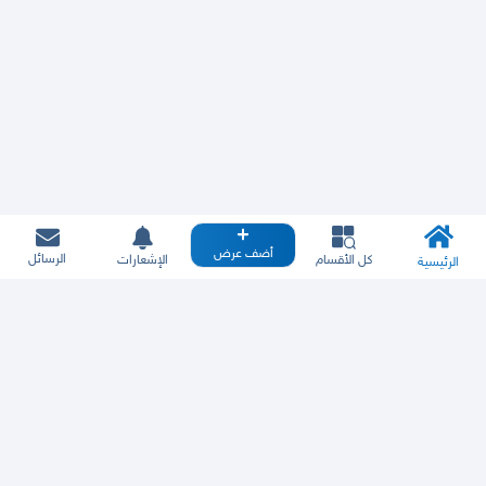
أضف عرض
الرسائل
كل الأقسام
الإشعارات
الرئيسية