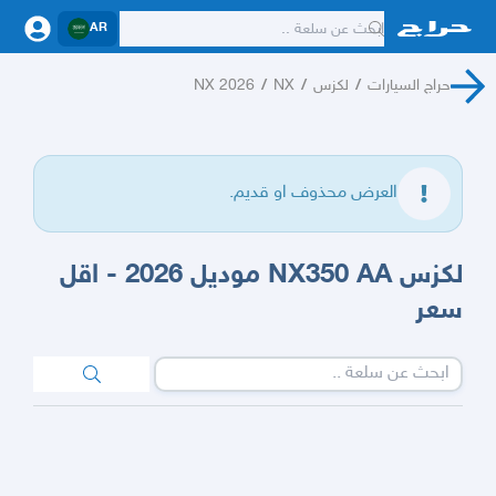
AR
حراج السيارات
/
لكزس
/
NX
/
NX 2026
العرض محذوف او قديم.
لكزس NX350 AA موديل 2026 - اقل
سعر