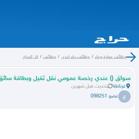
وظائف عمارة وبناء
/
وظائف بناء اخرى
/
وظائف
/
كل الحراج
سواق () عندي رخصة عمومي نقل ثقيل وبطاقة سائق 
غرناطة
تحديث
قبل شهرين
ع
عضو 098251