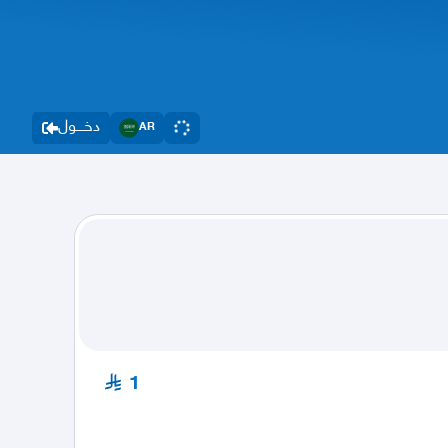
دخــــول
AR
1