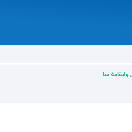
وايقامة سا