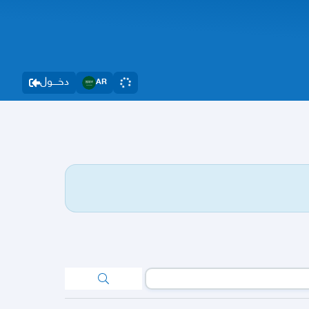
دخــــول
AR