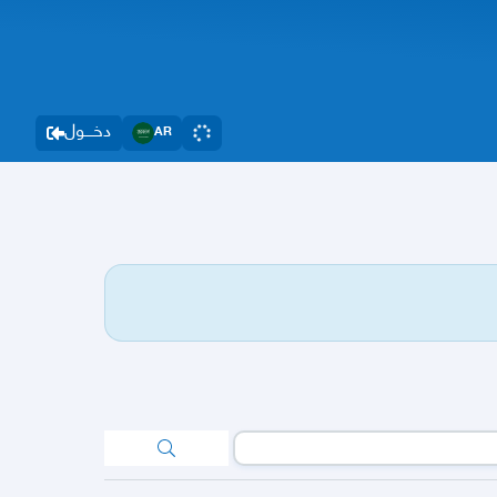
دخــــول
AR