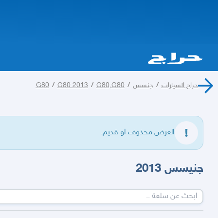
حراج السيارات
/
جنسس
/
G80,G80
/
G80 2013
/
G80
العرض محذوف او قديم.
جنيسس 2013