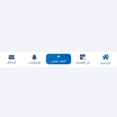
أضف عرض
الرسائل
كل الأقسام
الإشعارات
الرئيسية