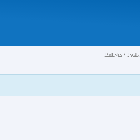
لايجار
/
حراج العقار