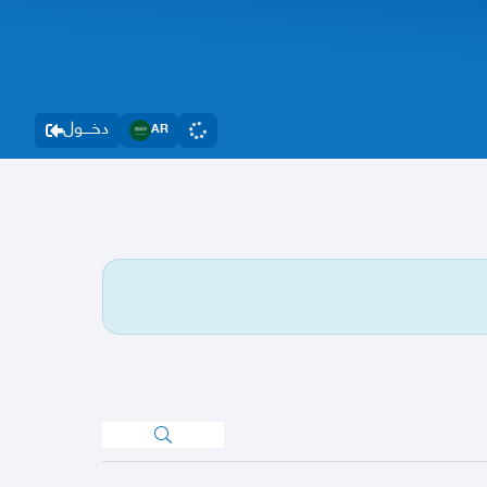
دخــــول
AR