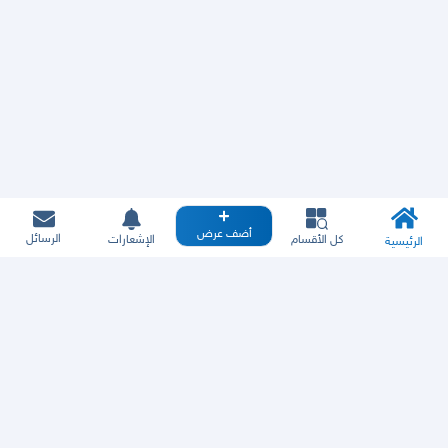
أضف عرض
الرسائل
كل الأقسام
الإشعارات
الرئيسية