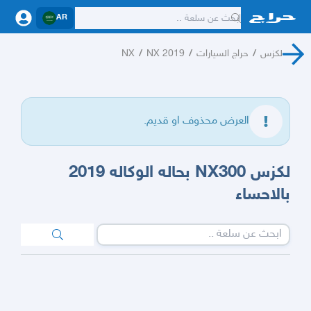
AR
لكزس
/
حراج السيارات
/
NX 2019
/
NX
العرض محذوف او قديم.
لكزس NX300 بحاله الوكاله 2019
بالاحساء