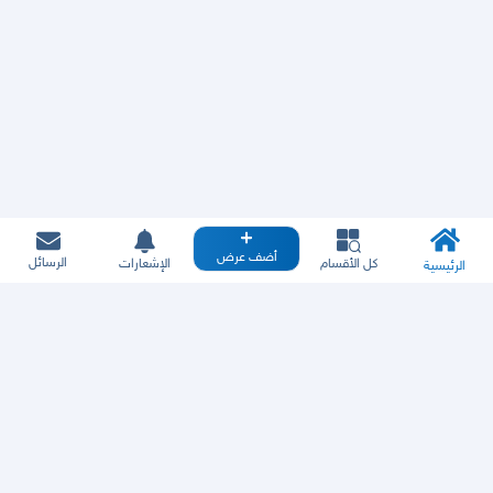
أضف عرض
الرسائل
كل الأقسام
الإشعارات
الرئيسية