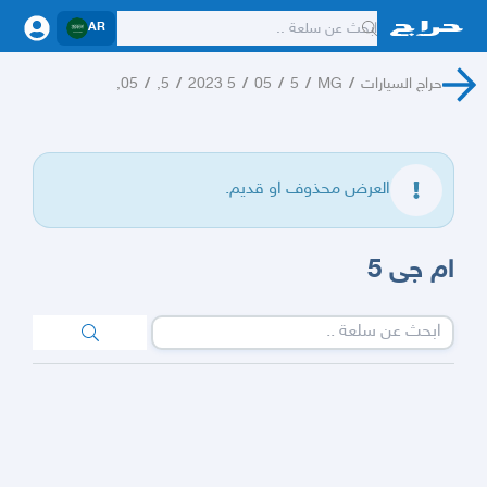
AR
حراج السيارات
/
MG
/
5
/
05
/
5 2023
/
5,
/
05,
العرض محذوف او قديم.
ام جى 5