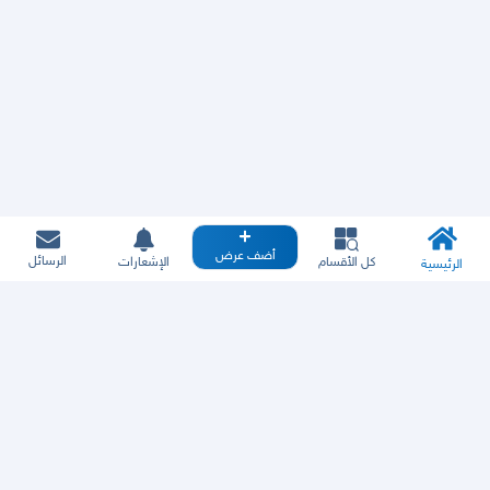
أضف عرض
الرسائل
كل الأقسام
الإشعارات
الرئيسية