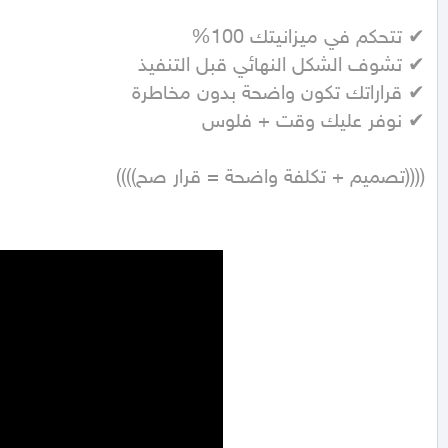
((((تصميم + تكلفة واضحة = قرار صح))))