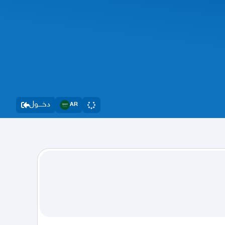
دخــــول
AR