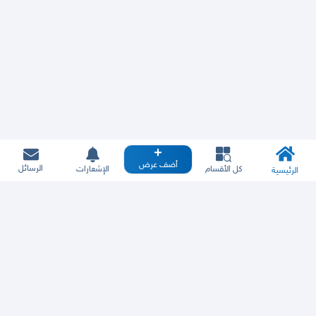
أضف عرض
الرسائل
كل الأقسام
الإشعارات
الرئيسية