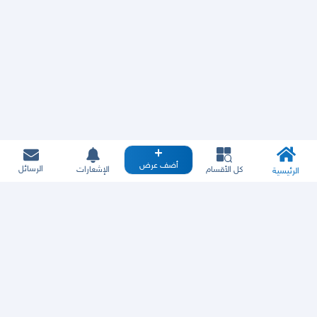
أضف عرض
الرسائل
كل الأقسام
الإشعارات
الرئيسية