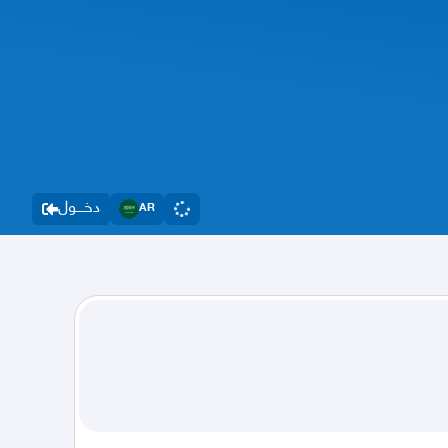
دخــــول
AR