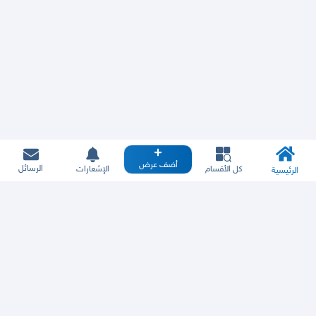
أضف عرض
الرسائل
كل الأقسام
الإشعارات
الرئيسية