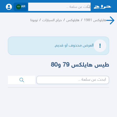
AR
هايلوكس 1981
/
هايلوكس
/
حراج السيارات
/
تويوتا
العرض محذوف او قديم.
طيس هايلكس 79 و80