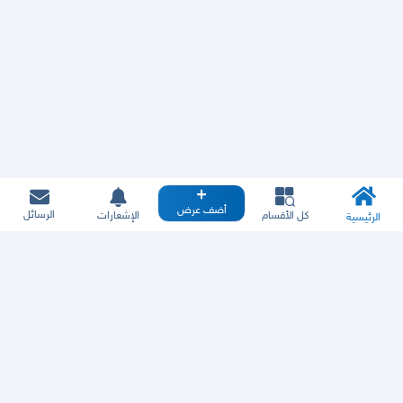
أضف عرض
الرسائل
كل الأقسام
الإشعارات
الرئيسية