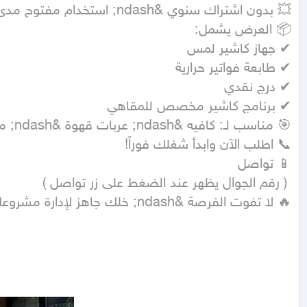
🔥 لا تفوت الفرصة &ndash; خلك جاهز لإدارة مشروعك باحتراف!