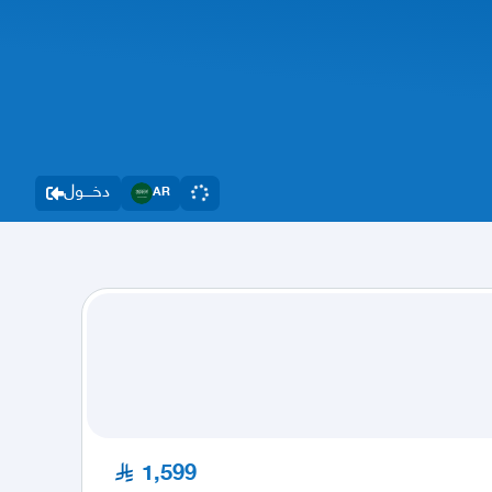
دخــــول
AR
1,599