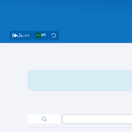
دخــــول
AR