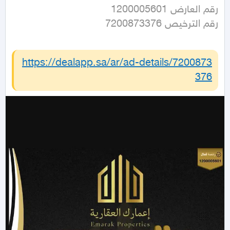
رقم الترخيص 7200873376
https://dealapp.sa/ar/ad-details/
7200873
376