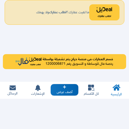
ما لقيت عقارك؟
اطلب عقارك
ولا يهمك
قسم العقارات في منصة حراج يتم تشغيلة بواسطة
رخصة فال للوساطة و التسويق رقم 1200006871
أضف عرض
الرسائل
كل الأقسام
الإشعارات
الرئيسية