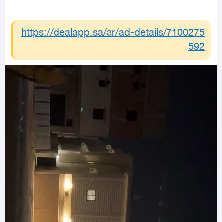
https://dealapp.sa/ar/ad-details/
7100275
592