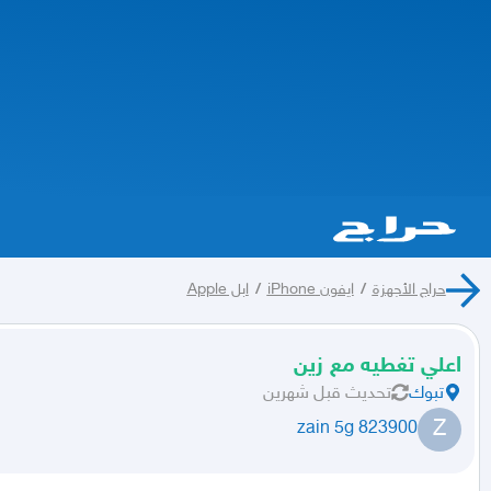
حراج الأجهزة
/
ايفون iPhone
/
ابل Apple
اعلي تغطيه مع زين
تبوك
تحديث
قبل شهرين
Z
zain 5g 823900