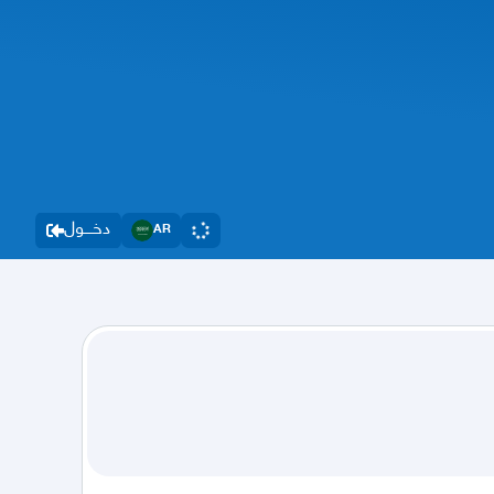
دخــــول
AR