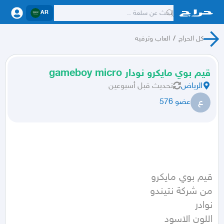
AR
كل الحراج
/
العاب وترفيه
قيم بوي مايكرو نودار gameboy micro
الرياض
تحديث
قبل أسبوعين
ع
عضو 576