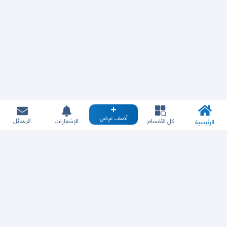
أضف عرض
الرسائل
كل الأقسام
الإشعارات
الرئيسية