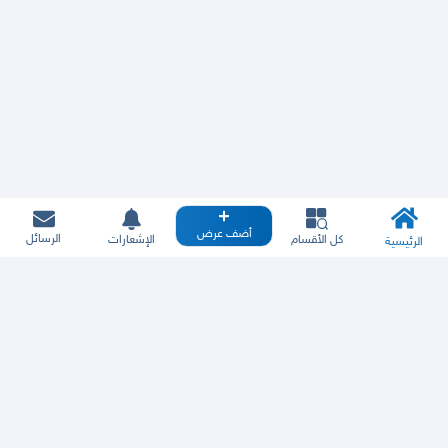
أضف عرض
الرسائل
كل الأقسام
الإشعارات
الرئيسية