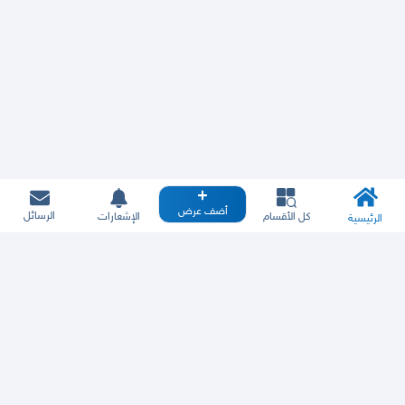
أضف عرض
الرسائل
كل الأقسام
الإشعارات
الرئيسية