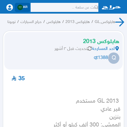
AR
هايلوكس,GL
/
هايلوكس 2013
/
هايلوكس
/
حراج السيارات
/
تويوتا
هايلوكس 2013
احد المسارحة
تحديث
قبل ٣ أشهر
Q
qt1388
35
الممشى: 300 ألف كيلو أو أكثر