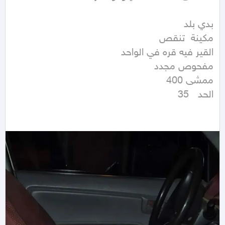
الحد   35