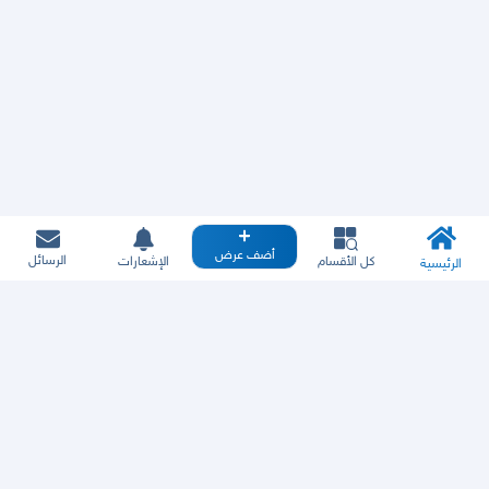
أضف عرض
الرسائل
كل الأقسام
الإشعارات
الرئيسية