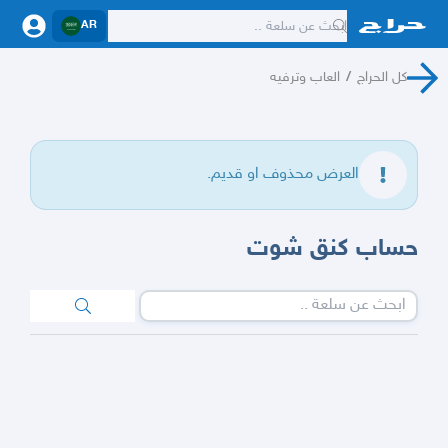
AR
كل الحراج
/
العاب وترفيه
العرض محذوف او قديم.
حساب كنق شوت