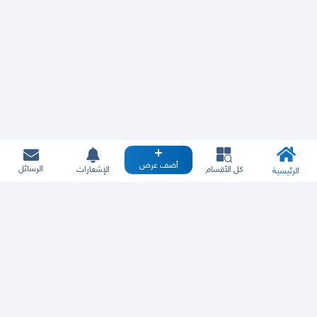
أضف عرض
الرسائل
كل الأقسام
الإشعارات
الرئيسية