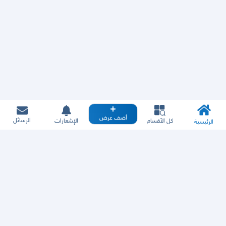
أضف عرض
الرسائل
كل الأقسام
الإشعارات
الرئيسية