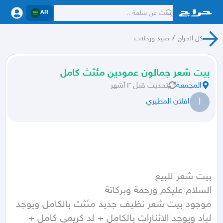
AR
كل الحراج
/
صيد ورحلات
بيت شعر جمالون عمودين مئثث كامل
المجمعة
تحديث
قبل ٣ أشهر
ا
افلان المطيري
موجود بيت شعر نظيف جديد مئثث بالكامل ويوجد 
لباد ويوجد الائنارات بالكامل + لد كريمي كامل + 