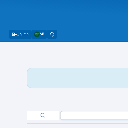
دخــــول
AR