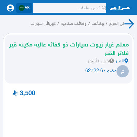
AR
كل الحراج
/
وظائف
/
وظائف صناعية
/
كهربائي سيارات
معلم غيار زيوت سيارات ذو كفائه عاليه مكينه قير
فلاتر القير
المبرز
قبل ٣ أشهر
ع
عضو 67 62722
3,500