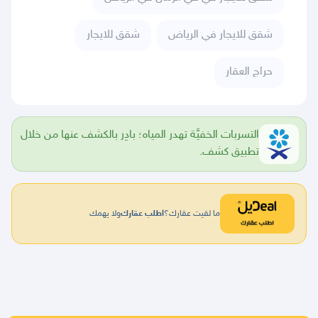
شقق للايجار في الرياض
شقق للايجار
حراج العقار
التسربات الخفيَّة تهدر المياه؛ بادِر بالكشف عنها من خلال
تطبيق كشف.
ما لقيت عقارك؟
اطلب عقارك
ولا يهمك