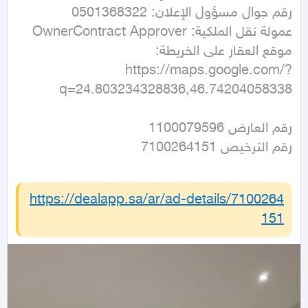
https://maps.google.com/?
q=24.803234328836,46.74204058338
رقم الترخيص 7100264151
https://dealapp.sa/ar/ad-details/
7100264
151