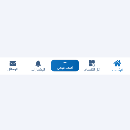
أضف عرض
الرسائل
كل الأقسام
الإشعارات
الرئيسية