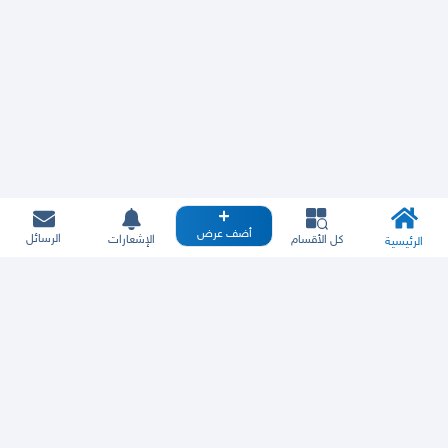
أضف عرض
الرسائل
كل الأقسام
الإشعارات
الرئيسية