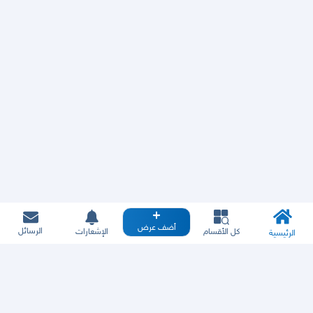
أضف عرض
الرسائل
كل الأقسام
الإشعارات
الرئيسية